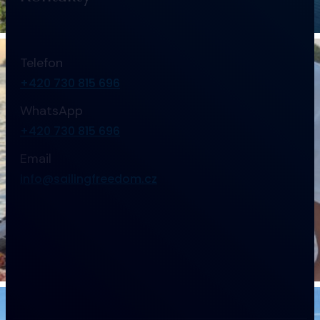
Telefon
+420 730 815 696
WhatsApp
+420 730 815 696
Email
info@sailingfreedom.cz