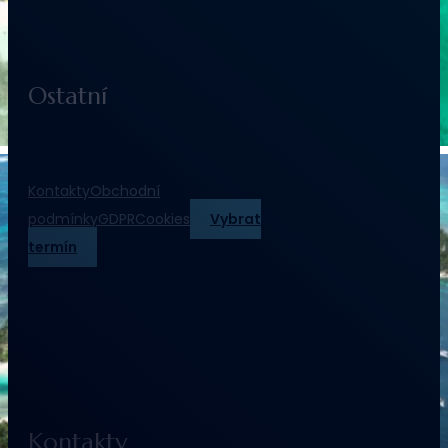
Ostatní
Kontakty
Obchodní
podmínky
GDPR
Cookies
Vybrat
termín
Kontakty