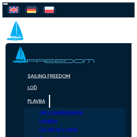
SAILING FREEDOM
LOĎ
PLAVBA
Jak vypadá plavba
Lokalita
Co vše je v ceně