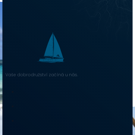
Vaše dobrodružství začíná u nás.