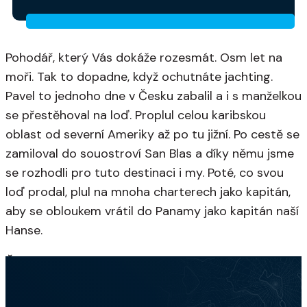
Pohodář, který Vás dokáže rozesmát. Osm let na
moři. Tak to dopadne, když ochutnáte jachting.
Pavel to jednoho dne v Česku zabalil a i s manželkou
se přestěhoval na loď. Proplul celou karibskou
oblast od severní Ameriky až po tu jižní. Po cestě se
zamiloval do souostroví San Blas a díky němu jsme
se rozhodli pro tuto destinaci i my. Poté, co svou
loď prodal, plul na mnoha charterech jako kapitán,
aby se obloukem vrátil do Panamy jako kapitán naší
Hanse.
Čeština, angličtina, ruština