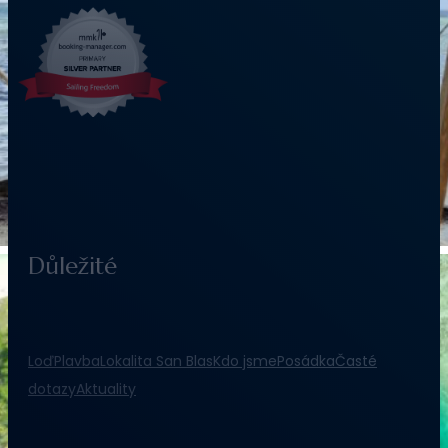
Důležité
Loď
Plavba
Lokalita San Blas
Kdo jsme
Posádka
Časté
dotazy
Aktuality