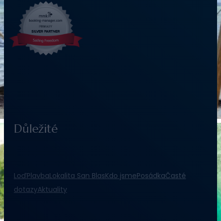
Důležité
Loď
Plavba
Lokalita San Blas
Kdo jsme
Posádka
Časté
dotazy
Aktuality