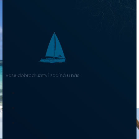
Vaše dobrodružství začíná u nás.