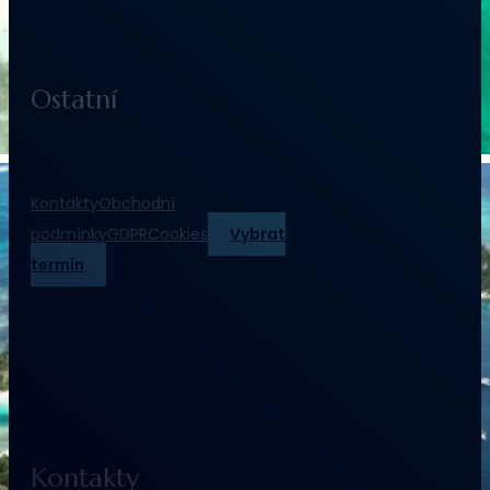
Ostatní
Kontakty
Obchodní
podmínky
GDPR
Cookies
Vybrat
termín
Kontakty