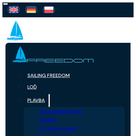
SAILING FREEDOM
LOĎ
PLAVBA
Jak vypadá plavba
Lokalita
Co vše je v ceně