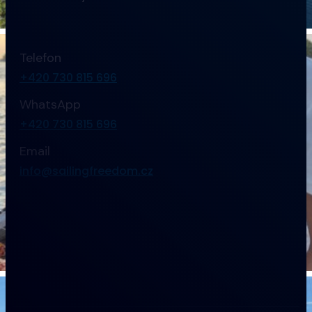
Telefon
+420 730 815 696
WhatsApp
+420 730 815 696
Email
info@sailingfreedom.cz