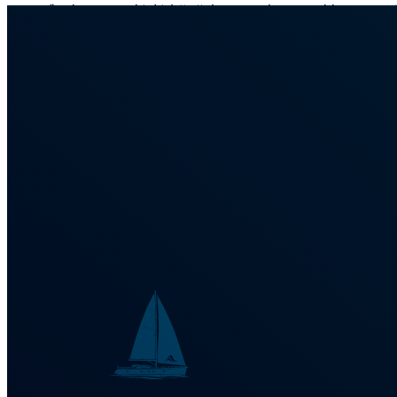
Kanaďanka, co zvládá i češtinu. Myriam utekla na moře 
San Blas a Panama se na tři roky stala jejím domove
dokázala naučit jazyk místních indiánů a dokonce zvl
Francouzština, angličtina, španělština, portugalšti