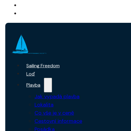
O NÁS
KONTAKTY
Sailing Freedom
Loď
Plavba
Jak vypadá plavba
Lokalita
Co vše je v ceně
Cestovní informace
Posádka