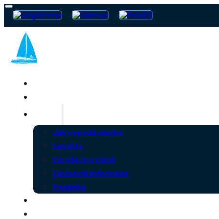
SAILING FREEDOM
LOĎ
PLAVBA
Jak vypadá plavba
Lokalita
Co vše je v ceně
Cestovní informace
Posádka
FAQ
AKTUALITY