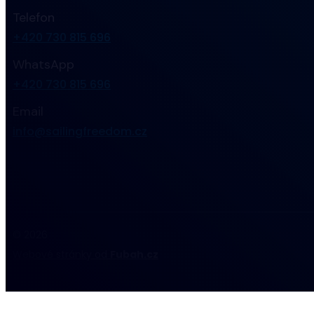
Telefon
+420 730 815 696
WhatsApp
+420 730 815 696
Email
info@sailingfreedom.cz
© 2026
Webové stránky od
Fubah.cz