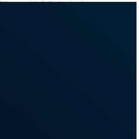
ku. I ona objevila již dříve kouzlo
u. Kromě své rodné kanadštiny se
.