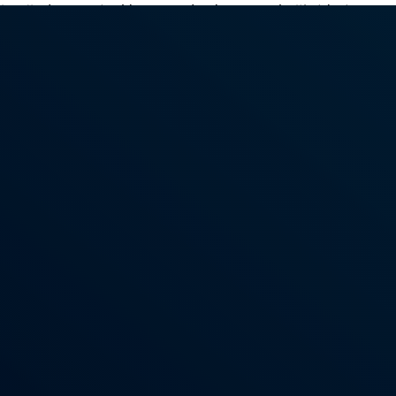
před osmnácti lety a od roku 2011 si užívá krásy Karibi
m. Na palubě naší Freedom se tedy vrací na místo čin
ádla i češtinu. S Myriam budete na San Blas jako doma
na, čeština, guna