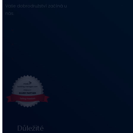
Vaše dobrodružství začíná u
nás.
Důležité