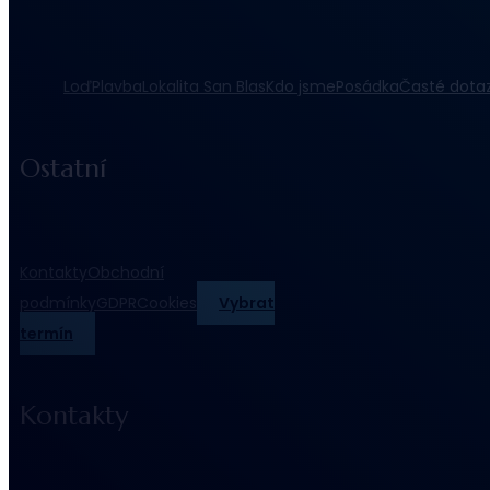
Loď
Plavba
Lokalita San Blas
Kdo jsme
Posádka
Časté dota
Ostatní
Kontakty
Obchodní
podmínky
GDPR
Cookies
Vybrat
termín
Kontakty