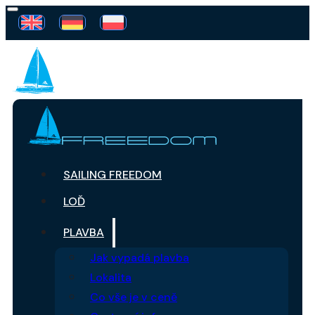
SAILING FREEDOM
LOĎ
PLAVBA
Jak vypadá plavba
Lokalita
Co vše je v ceně