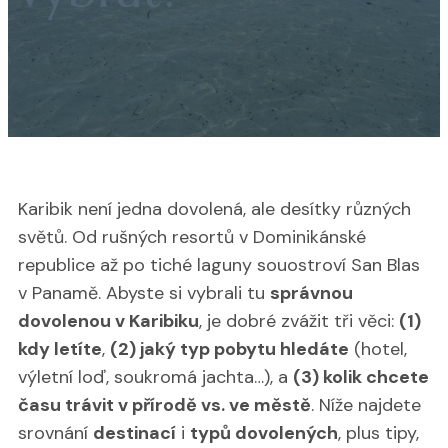
Karibik není jedna dovolená, ale desítky různých
světů. Od rušných resortů v Dominikánské
republice až po tiché laguny souostroví San Blas
v Panamě. Abyste si vybrali tu
správnou
dovolenou v Karibiku
, je dobré zvážit tři věci:
(1)
kdy letíte
,
(2) jaký typ pobytu hledáte
(hotel,
výletní loď, soukromá jachta…), a
(3) kolik chcete
času trávit v přírodě vs. ve městě
. Níže najdete
srovnání
destinací
i
typů dovolených
, plus tipy,