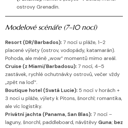
ostrovy Grenadin.
Modelové scénáře (7–10 nocí)
Resort (DR/Barbados):
7 nocí u pláže, 1–2
placené výlety (ostrov, vodopády, katamarán).
Pohoda, ale méně „wow“ momentů mimo areál.
Cruise (z Miami/Barbadosu):
7 nocí, 4–5
zastávek, rychlé ochutnávky ostrovů, večer vždy
„zpět na loď“.
Boutique hotel (Svatá Lucie):
5 nocí v horách +
3 noci u pláže, výlety k Pitons, šnorchl; romantika,
ale víc logistiky.
Privátní jachta (Panama, San Blas):
7 nocí –
laguny, šnorchl, paddleboard, návštěvy
Guna
;
bez