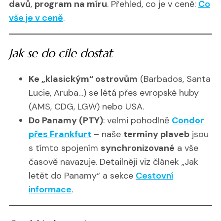
davů
,
program na míru
. Přehled, co je v ceně:
Co
vše je v ceně
.
Jak se do cíle dostat
Ke „klasickým“ ostrovům
(Barbados, Santa
Lucie, Aruba…) se létá přes evropské huby
(AMS, CDG, LGW) nebo USA.
Do Panamy (PTY)
: velmi pohodlně
Condor
přes Frankfurt
– naše
termíny plaveb
jsou
s tímto spojením
synchronizované
a vše
časově navazuje. Detailněji viz článek „Jak
letět do Panamy“ a sekce
Cestovní
informace
.