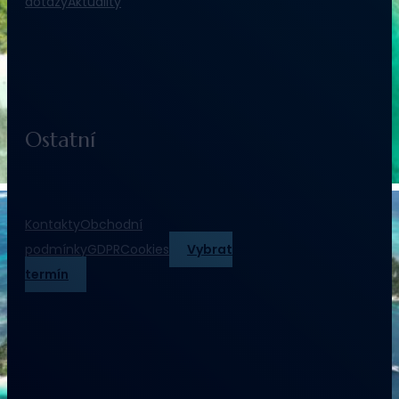
dotazy
Aktuality
Ostatní
Kontakty
Obchodní
podmínky
GDPR
Cookies
Vybrat
termín