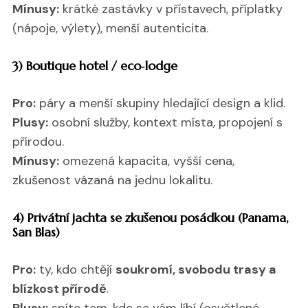
Mínusy:
krátké zastávky v přístavech, příplatky
(nápoje, výlety), menší autenticita.
3) Boutique hotel / eco‑lodge
Pro:
páry a menší skupiny hledající design a klid.
Plusy:
osobní služby, kontext místa, propojení s
přírodou.
Mínusy:
omezená kapacita, vyšší cena,
zkušenost vázaná na jednu lokalitu.
4) Privátní jachta se zkušenou posádkou (Panama,
San Blas)
Pro:
ty, kdo chtějí
soukromí, svobodu trasy a
blízkost přírodě
.
Plusy:
spíte tam, kde se vám líbí (osvětlené