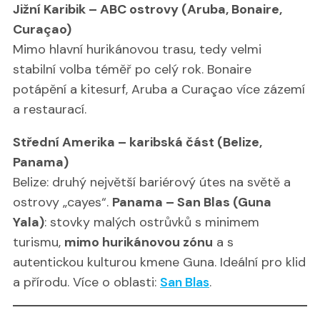
Jižní Karibik – ABC ostrovy (Aruba, Bonaire,
Curaçao)
Mimo hlavní hurikánovou trasu, tedy velmi
stabilní volba téměř po celý rok. Bonaire
potápění a kitesurf, Aruba a Curaçao více zázemí
a restaurací.
Střední Amerika – karibská část (Belize,
Panama)
Belize: druhý největší bariérový útes na světě a
ostrovy „cayes“.
Panama – San Blas (Guna
Yala)
: stovky malých ostrůvků s minimem
turismu,
mimo hurikánovou zónu
a s
autentickou kulturou kmene Guna. Ideální pro klid
a přírodu. Více o oblasti:
San Blas
.