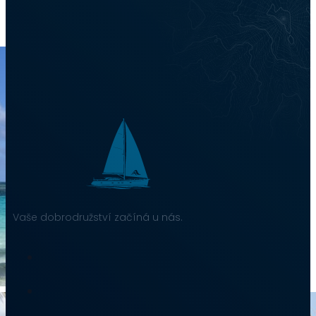
Vaše dobrodružství začíná u nás.