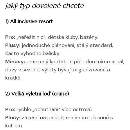
Jaký typ dovolené chcete
1) All‑inclusive resort
Pro:
„neřešit nic“, dětské kluby, bazény.
Plusy:
jednoduché plánování, stálý standard,
často výhodné balíčky.
Mínusy:
omezený kontakt s přírodou mimo areál,
davy v sezoně; výlety bývají organizované a
krátké.
2) Velká výletní loď (cruise)
Pro:
rychlé „ochutnání“ více ostrovů.
Plusy:
zázemí na palubě, minimum přesunů s
kufrem.