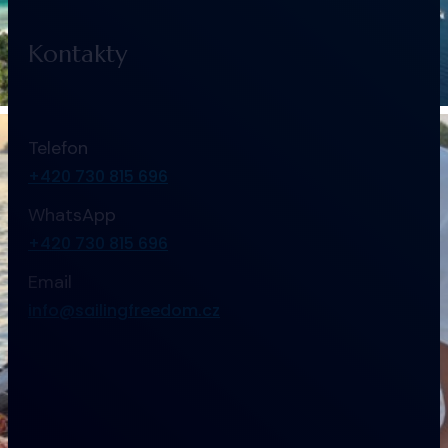
Kontakty
Telefon
+420 730 815 696
WhatsApp
+420 730 815 696
Email
info@sailingfreedom.cz