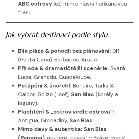
ABC ostrovy
leží mimo hlavní hurikánovou
trasu.
Jak vybrat destinaci podle stylu
Bílé pláže & pohodlí bez plánování:
DR
(Punta Cana), Barbados, Aruba.
Příroda & dramatičtější scenérie:
Svatá
Lucie, Grenada, Guadeloupe.
Potápění & šnorchl:
Bonaire, Turks &
Caicos, Belize (reef),
San Blas
(korály a
laguny).
Plachtění & „ostrov vedle ostrova“:
Antigua, Grenadiny,
San Blas
.
Mimo davy & autentika:
San Blas
(Panama)
, některé „cayes“ v Belize, menší