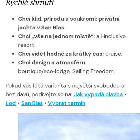
Rychlé shrnutí
Chci klid, přírodu a soukromí:
privátní
jachta v San Blas
.
Chci „vše na jednom místě“:
all‑inclusive
resort.
Chci vidět hodně za krátký čas:
cruise.
Chci design a atmosféru:
boutique/eco‑lodge, Sailing Freedom
Pokud vás láká varianta s největší svobodou a
bez davů, podívejte se na:
Jak vypadá plavba
•
Loď
•
San Blas
•
Vybrat termín
.