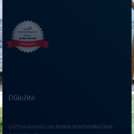
Důležité
Loď
Plavba
Lokalita San Blas
Kdo jsme
Posádka
Časté