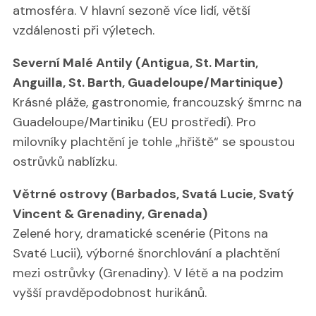
atmosféra. V hlavní sezoně více lidí, větší
vzdálenosti při výletech.
Severní Malé Antily (Antigua, St. Martin,
Anguilla, St. Barth, Guadeloupe/Martinique)
Krásné pláže, gastronomie, francouzský šmrnc na
Guadeloupe/Martiniku (EU prostředí). Pro
milovníky plachtění je tohle „hřiště“ se spoustou
ostrůvků nablízku.
Větrné ostrovy (Barbados, Svatá Lucie, Svatý
Vincent & Grenadiny, Grenada)
Zelené hory, dramatické scenérie (Pitons na
Svaté Lucii), výborné šnorchlování a plachtění
mezi ostrůvky (Grenadiny). V létě a na podzim
vyšší pravděpodobnost hurikánů.