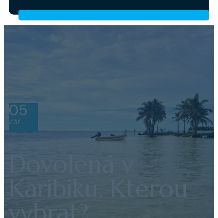
05
Zář
Dovolená v
Karibiku. Kterou
vybrat?