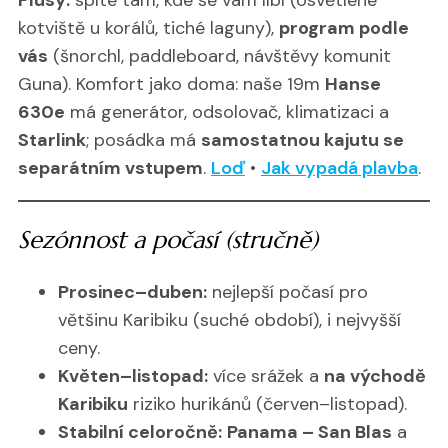
kotviště u korálů, tiché laguny),
program podle
vás
(šnorchl, paddleboard, návštěvy komunit
Guna). Komfort jako doma: naše 19m
Hanse
630e
má generátor, odsolovač, klimatizaci a
Starlink
; posádka má
samostatnou kajutu se
separátním vstupem
.
Loď
•
Jak vypadá plavba
.
Sezónnost a počasí (stručně)
Prosinec–duben:
nejlepší počasí pro
většinu Karibiku (suché období), i nejvyšší
ceny.
Květen–listopad:
více srážek a
na východě
Karibiku
riziko hurikánů (červen–listopad).
Stabilní celoročně:
Panama – San Blas
a