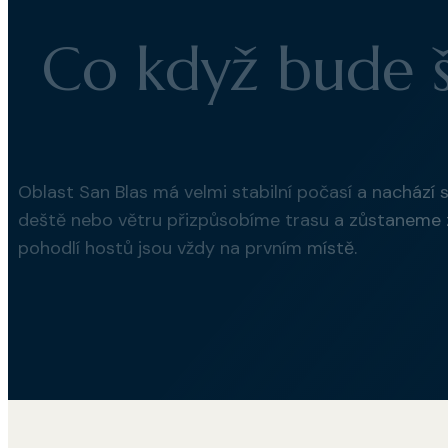
Co když bude š
Oblast San Blas má velmi stabilní počasí a nachází 
deště nebo větru přizpůsobíme trasu a zůstaneme 
pohodlí hostů jsou vždy na prvním místě.