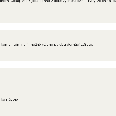
nom. Čekají vás 3 jídla denně z čerstvých surovin – ryby, zelenina, o
ím komunitám není možné vzít na palubu domácí zvířata.
alko nápoje