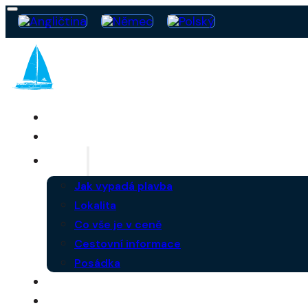
SAILING FREEDOM
LOĎ
PLAVBA
Jak vypadá plavba
Lokalita
Co vše je v ceně
Cestovní informace
Posádka
FAQ
AKTUALITY