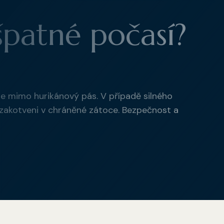
patné počasí?
se mimo hurikánový pás. V případě silného
zakotveni v chráněné zátoce. Bezpečnost a