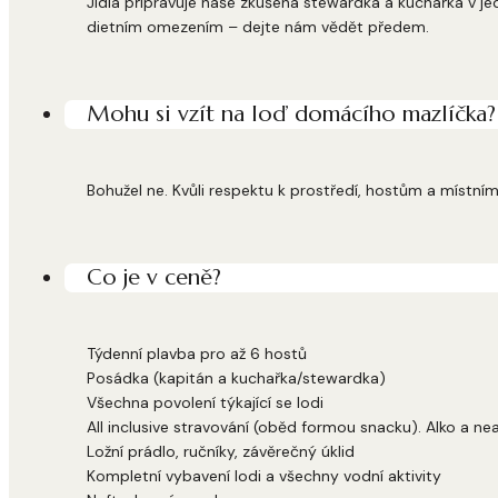
Jídla připravuje naše zkušená stewardka a kuchařka v jed
dietním omezením – dejte nám vědět předem.
Mohu si vzít na loď domácího mazlíčka?
Bohužel ne. Kvůli respektu k prostředí, hostům a místn
Co je v ceně?
Týdenní plavba pro až 6 hostů
Posádka (kapitán a kuchařka/stewardka)
Všechna povolení týkající se lodi
All inclusive stravování (oběd formou snacku). Alko a ne
Ložní prádlo, ručníky, závěrečný úklid
Kompletní vybavení lodi a všechny vodní aktivity