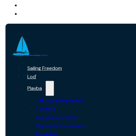
O NÁS
KONTAKTY
Sailing Freedom
Loď
Plavba
Jak vypadá plavba
Lokalita
Co vše je v ceně
Cestovní informace
Posádka